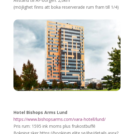
Avstånd till AF-borgen: 2,0km
(möjlighet finns att boka reserverade rum fram till
1/4)
Hotel Bishops Arms Lund
https://www.bishopsarms.com/vara-hotell/lund/
Pris rum: 1595 ink moms plus frukostbuffé
Bokning sker https://bookings.elite.se/ibe/details.aspx?